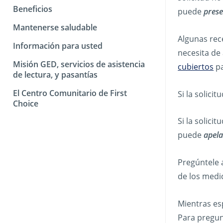
Beneficios
puede
prese
Mantenerse saludable
Algunas rec
Información para usted
necesita de 
Misión GED, servicios de asistencia
cubiertos
pa
de lectura, y pasantías
El Centro Comunitario de First
Si la solic
Choice
Si la solici
puede
apela
Pregúntele 
de los medi
Mientras es
Para pregunt