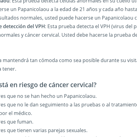
laou
: Esta prueba detecta células anormales en su cuello u
rse un Papanicolaou a la edad de 21 años y cada año hasta 
sultados normales, usted puede hacerse un Papanicolaou c
e detección del VPH
: Esta prueba detecta el VPH (virus de
normales y cáncer cervical. Usted debe hacerse la prueba de
a mantendrá tan cómoda como sea posible durante su visita
 tener.
tá en riesgo de cáncer cervical?
res que no se han hecho un Papanicolaou.
es que no le dan seguimiento a las pruebas o al tratamien
por el médico.
res que fuman.
es que tienen varias parejas sexuales.